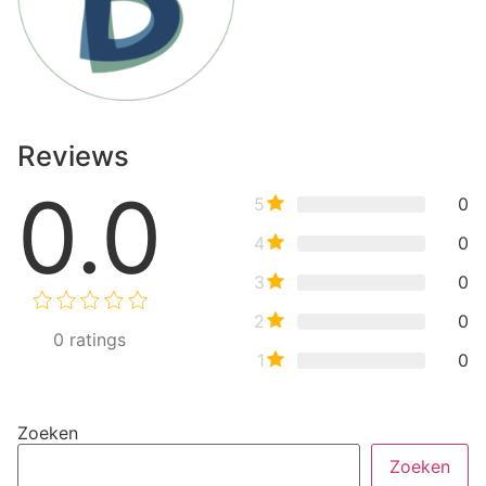
Reviews
0.0
5
0
4
0
3
0
2
0
0
ratings
1
0
Zoeken
Zoeken