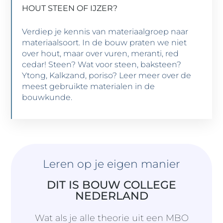
HOUT STEEN OF IJZER?
GA VAN DUMMIE NAAR PROFESSIONAL
Verdiep je kennis van materiaalgroep naar
Niveau 2 | 2 modules | 14 lessen | 2 uur
materiaalsoort. In de bouw praten we niet
over hout, maar over vuren, meranti, red
cedar! Steen? Wat voor steen, baksteen?
BEKIJK CURSUS
Ytong, Kalkzand, poriso? Leer meer over de
meest gebruikte materialen in de
bouwkunde.
Leren op je eigen manier
DIT IS BOUW COLLEGE
NEDERLAND
Wat als je alle theorie uit een MBO