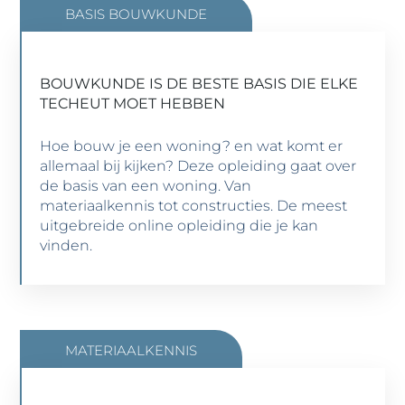
BASIS BOUWKUNDE
BOUWKUNDE IS DE BESTE BASIS DIE ELKE
BASIS BOUWKUNDE: VAN BAKSTEEN TOT
TECHEUT MOET HEBBEN
BETONCONSTRUCTIES
Hoe bouw je een woning? en wat komt er
Niveau 3 | 5 modules | 31 lessen | 130 uur
allemaal bij kijken? Deze opleiding gaat over
de basis van een woning. Van
materiaalkennis tot constructies. De meest
BEKIJK DE OPLEIDING
uitgebreide online opleiding die je kan
vinden.
MATERIAALKENNIS