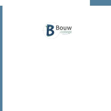
© Bouw College Nederland 2026 | Alle Rechten Voorbehouden |
Studio Bluedust
Powered By Bluedust
Build Bij Bouw College Nederland B.V.
Gratis Lessen, Tips En Uitleg In Jouw